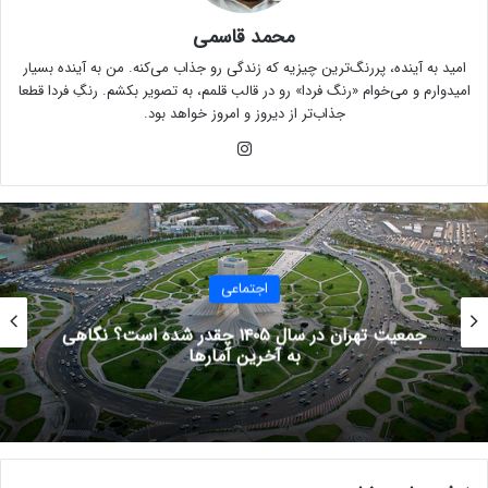
محمد قاسمی
امید به آینده، پررنگ‌ترین چیزیه که زندگی رو جذاب می‌کنه. من به آینده بسیار
امیدوارم و می‌خوام «رنگ فردا» رو در قالب قلمم، به تصویر بکشم. رنگِ فردا قطعا
جذاب‌تر از دیروز و امروز خواهد بود.
این
ستا
گرام
اقتصاد
گاهی
معرفی بهترین سایت های دریافت طلای رایگان
(تست‌شده %۱۰۰ تضمینی)