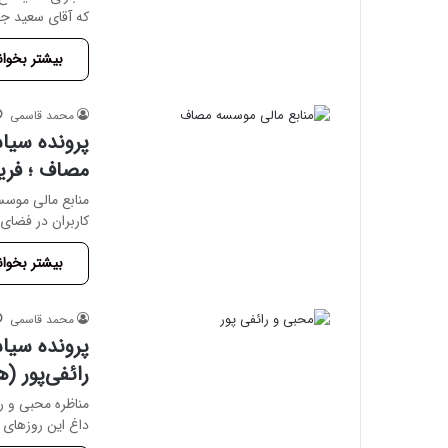
که آقای سعید جل
بیشتر بخوان
محمد قاسمی
پرونده سیاس
مصاف ؛ فری
منابع مالی موسسه
کاربران در فضای
بیشتر بخوان
محمد قاسمی
پرونده سیاس
رائفی‌پور (ه
مناظره محبی و ر
داغ این روزهای