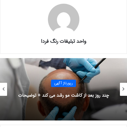
واحد تبلیغات رنگ فردا
رپورتاژ آگهی
چند روز بعد از کاشت مو رشد می کند + توضیحات