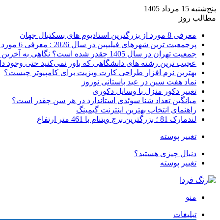
پنج‌شنبه 15 مرداد 1405
مطالب روز
معرفی 8 مورد از بزرگترین استادیوم های بسکتبال جهان
پرجمعیت ترین شهرهای فیلیپین در سال 2026 : معرفی 6 مورد اول
جمعیت تهران در سال 1405 چقدر شده است؟ نگاهی به آخرین آمارها
عجیب ترین رشته های دانشگاهی که باور نمی‌کنید حتی وجود دا
بهترین نرم افزار طراحی کارت ویزیت برای کامپیوتر چیست؟
نماد هفت سین در عید باستانی نوروز
تغییر دکور منزل با وسایل دکوری
میانگین تعداد شنا سوئدی استاندارد در هر سن چقدر است؟
راهنمای انتخاب بهترین اینترنت گیمینگ
لندمارک 81 ؛ بزرگترین برج ویتنام با 461 متر ارتفاع
تغییر پوسته
دنبال چیزی هستید؟
تغییر پوسته
منو
تبلیغات