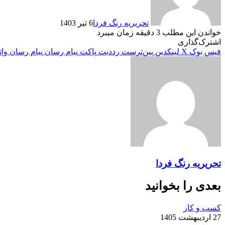
تحریریه رنگ فردا
6 تیر 1403
خواندن این مطلب 3 دقیقه زمان میبرد
اشترک‌گذاری
فیس بوک
X
لینکدین
‫پین‌ترست
‫رددیت
پاکت
پیام رسان
پیام رسان
وا
تحریریه رنگ فردا
بعدی را بخوانید
کسب و کار
27 اردیبهشت 1405