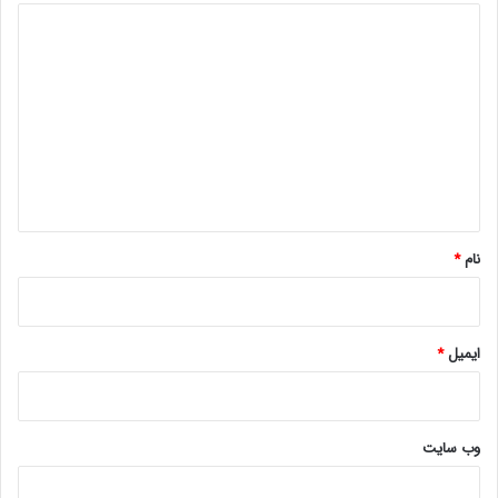
د
ی
د
گ
ا
ه
*
نام
*
ایمیل
*
وب‌ سایت