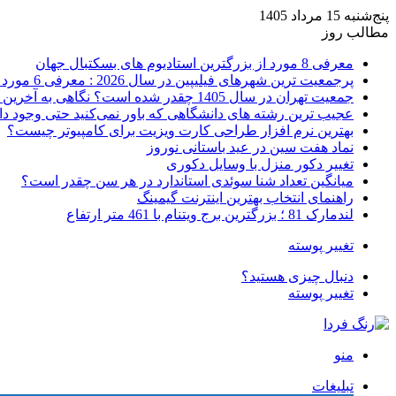
پنج‌شنبه 15 مرداد 1405
مطالب روز
معرفی 8 مورد از بزرگترین استادیوم های بسکتبال جهان
پرجمعیت ترین شهرهای فیلیپین در سال 2026 : معرفی 6 مورد اول
جمعیت تهران در سال 1405 چقدر شده است؟ نگاهی به آخرین آمارها
عجیب ترین رشته های دانشگاهی که باور نمی‌کنید حتی وجود دا
بهترین نرم افزار طراحی کارت ویزیت برای کامپیوتر چیست؟
نماد هفت سین در عید باستانی نوروز
تغییر دکور منزل با وسایل دکوری
میانگین تعداد شنا سوئدی استاندارد در هر سن چقدر است؟
راهنمای انتخاب بهترین اینترنت گیمینگ
لندمارک 81 ؛ بزرگترین برج ویتنام با 461 متر ارتفاع
تغییر پوسته
دنبال چیزی هستید؟
تغییر پوسته
منو
تبلیغات