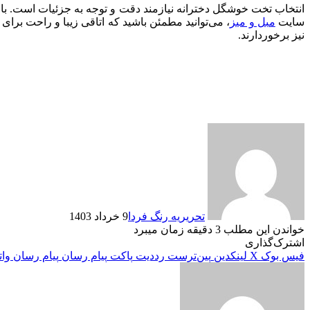
انتخاب تخت خوشگل دخترانه نیازمند دقت و توجه به جزئیات است. با
سایت
مبل و میز
، می‌توانید مطمئن باشید که اتاقی زیبا و راحت برای
نیز برخوردارند.
تحریریه رنگ فردا
9 خرداد 1403
خواندن این مطلب 3 دقیقه زمان میبرد
اشترک‌گذاری
فیس بوک
X
لینکدین
‫پین‌ترست
‫رددیت
پاکت
پیام رسان
پیام رسان
وا