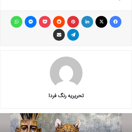
فیس بوک
X
لینکدین
‫پین‌ترست
‫رددیت
پاکت
پیام رسان
واتس آپ
تلگرام
اشتراک گذاری از طریق ایمیل
تحریریه رنگ فردا